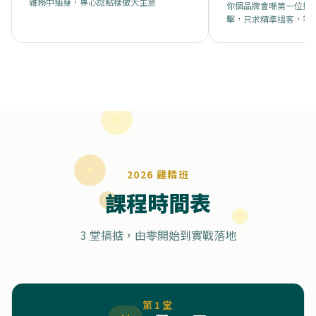
雜務中抽身，專心諗點樣做大生意
你個品牌會喺第一位攔
擊，只求精準搵客，等
2026 雞精班
課程時間表
3 堂搞掂，由零開始到實戰落地
第
1
堂