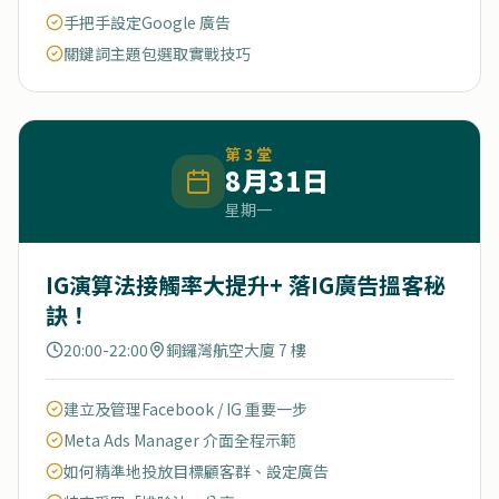
手把手設定Google 廣告
關鍵詞主題包選取實戰技巧
第
3
堂
8月31日
星期一
IG演算法接觸率大提升+ 落IG廣告搵客秘
訣！
20:00-22:00
銅鑼灣航空大廈 7 樓
建立及管理Facebook / IG 重要一步
Meta Ads Manager 介面全程示範
如何精準地投放目標顧客群、設定廣告