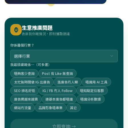
生意推廣問題
🦍
告訴我你嘅情況，即刻獲取建議
你係邊個行業？
選擇行業
我最頭痛嘅係⋯（可多選）
唔夠客少查詢
Post 有 Like 無查詢
太忙無時間做 IG 出廣告
落廣告冇人睇
唔識用 AI 工具
SEO 排名好低
IG / FB 冇人 Follow
唔知點定位客群
廣告費越來越貴
連基本廣告都唔識
唔識分析數據
網站冇流量
品牌形象唔專業
其它
立即查詢 →