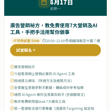
8月17日
星期一
廣告營銷秘方，教免費使用7大營銷及AI
工具，手把手活用幫你做事
可供試堂 $500
20:00-22:00
銅鑼灣航空大廈 7 樓
試堂報名
廣告營銷秘方
介紹香港網上營銷必要的 AI Agent 工具
極速建立網站 （快速方法及進階方法)
全掌握生意競爭對手數據，轉換成你參考指標
速用 AI Agent 做你生意廣告助手 (含做圖寫文)
教你免費使用搵lead 7大廣告工具
第一堂課後派發行業專屬《落廣告Targeting 設定秘