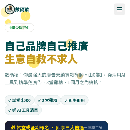
數碼猿
接受報班中
自己品牌自己推廣
生意自救不求人
數碼猿：你最強大的廣告營銷實戰導師。由0變1，從活用AI
工具到精準落廣告，3堂雞精，1個月之內搞掂。
✓
試堂 $500
✓
3 堂雞精
✓
即學即用
✓
送 AI 工具清單
🎁 試堂或全期報名 · 即享三大禮遇
→ 點擊了解