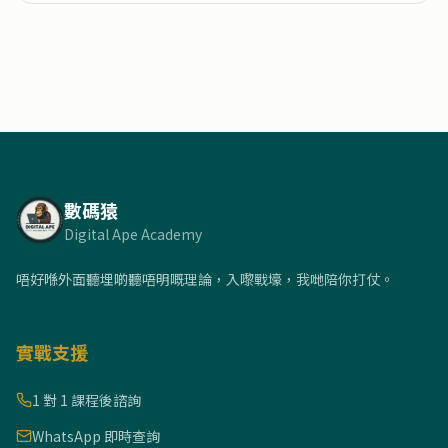
數碼猿
Digital Ape Academy
唔好喺外面聽埋啲聽唔明嘅理論，入嚟戰壕，我哋陪你打仗。
實戰支援
1 對 1 課程後諮詢
WhatsApp 即時查詢