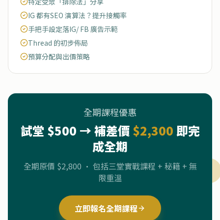
特定受眾「排除法」分享
IG 都有SEO 演算法？提升接觸率
手把手設定落IG/ FB 廣告示範
Thread 的初步佈局
預算分配與出價策略
全期課程優惠
試堂 $
500
→ 補差價
$
2,300
即完
成全期
全期原價 $
2,800
· 包括三堂實戰課程 + 秘籍 + 無
限重溫
立即報名全期課程