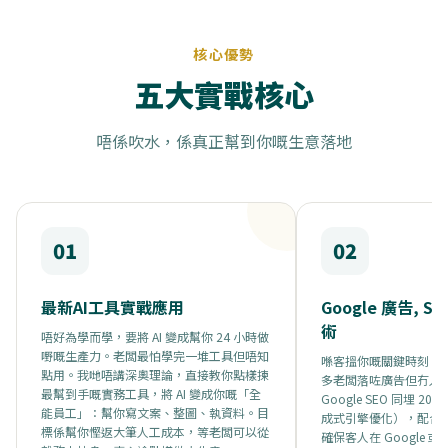
核心優勢
五大實戰核心
唔係吹水，係真正幫到你嘅生意落地
01
02
最新AI工具實戰應用
Google 廣告, S
術
唔好為學而學，要將 AI 變成幫你 24 小時做
嘢嘅生產力。老闆最怕學完一堆工具但唔知
喺客搵你嘅關鍵時刻，
點用。我哋唔講深奧理論，直接教你點樣揀
多老闆落咗廣告但冇人
最幫到手嘅實務工具，將 AI 變成你嘅「全
Google SEO 同埋 20
能員工」：幫你寫文案、整圖、執資料。目
成式引擎優化），配合 Goo
標係幫你慳返大筆人工成本，等老闆可以從
確保客人在 Google 或